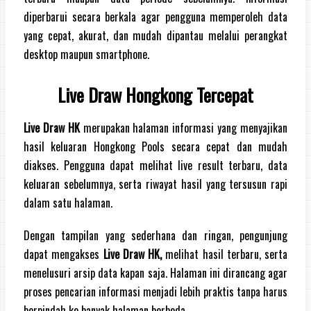
diperbarui secara berkala agar pengguna memperoleh data
yang cepat, akurat, dan mudah dipantau melalui perangkat
desktop maupun smartphone.
Live Draw Hongkong Tercepat
Live Draw HK
merupakan halaman informasi yang menyajikan
hasil keluaran Hongkong Pools secara cepat dan mudah
diakses. Pengguna dapat melihat live result terbaru, data
keluaran sebelumnya, serta riwayat hasil yang tersusun rapi
dalam satu halaman.
Dengan tampilan yang sederhana dan ringan, pengunjung
dapat mengakses
Live Draw HK,
melihat hasil terbaru, serta
menelusuri arsip data kapan saja. Halaman ini dirancang agar
proses pencarian informasi menjadi lebih praktis tanpa harus
berpindah ke banyak halaman berbeda.