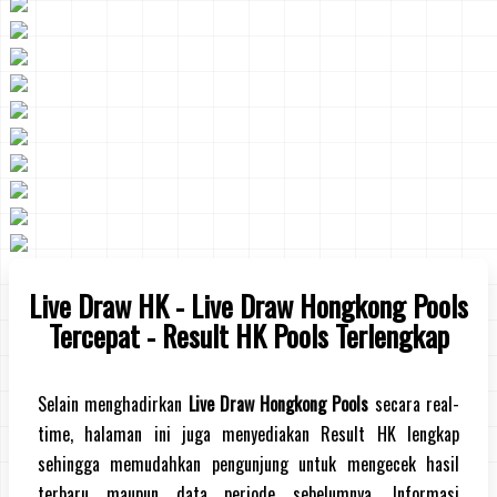
Live Draw HK - Live Draw Hongkong Pools
Tercepat - Result HK Pools Terlengkap
Selain menghadirkan
Live Draw Hongkong Pools
secara real-
time, halaman ini juga menyediakan Result HK lengkap
sehingga memudahkan pengunjung untuk mengecek hasil
terbaru maupun data periode sebelumnya. Informasi