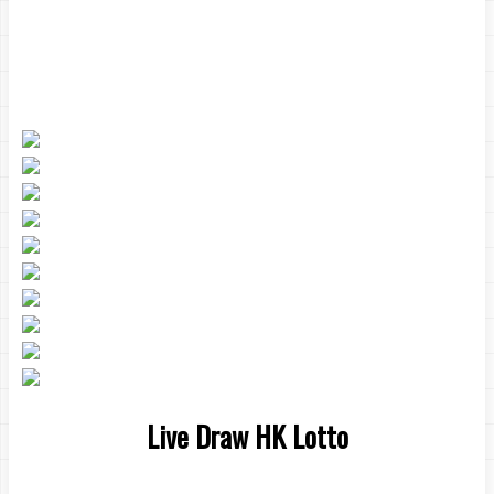
Live Draw HK Lotto